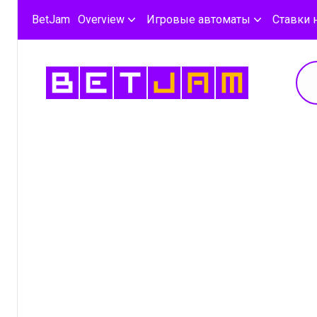
BetJam
Overview
Игровые автоматы
Ставки 