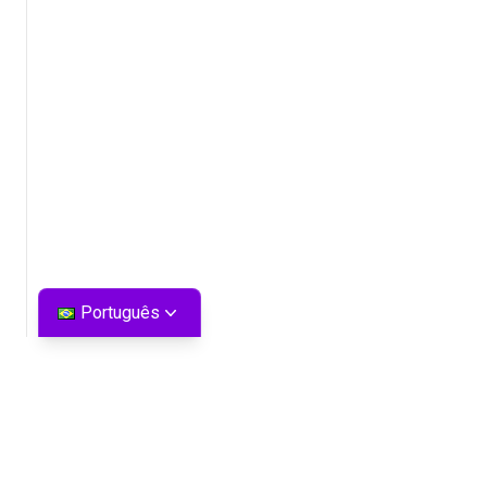
Português